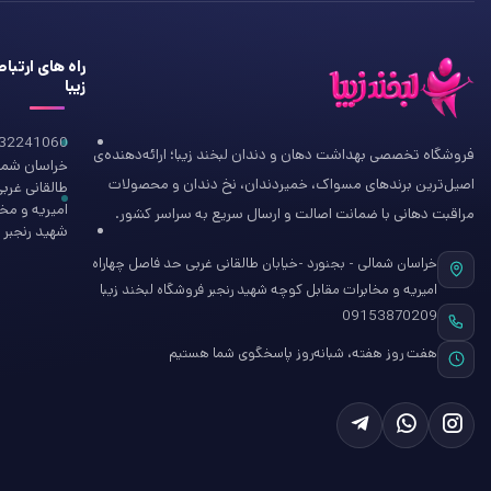
راه های ارتبا
زیبا
32241060
فروشگاه تخصصی بهداشت دهان و دندان لبخند زیبا؛ ارائه‌دهنده‌ی
خراسان شمال
اصیل‌ترین برندهای مسواک، خمیردندان، نخ دندان و محصولات
طالقانی غرب
امیریه و مخ
مراقبت دهانی با ضمانت اصالت و ارسال سریع به سراسر کشور.
شهید رنجبر ف
خراسان شمالی - بجنورد -خیابان طالقانی غربی حد فاصل چهاراه
امیریه و مخابرات مقابل کوچه شهید رنجبر فروشگاه لبخند زیبا
09153870209
هفت روز هفته، شبانه‌روز پاسخگوی شما هستیم