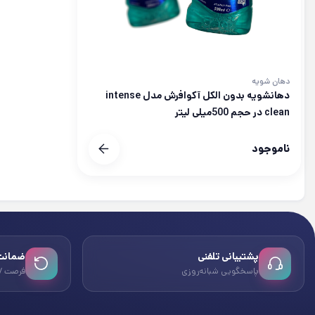
دهان شویه
دهانشویه بدون الکل آکوافرش مدل intense
clean در حجم 500میلی لیتر
ناموجود
پشتیبانی تلفنی
ضمانت 
پاسخگویی شبانه‌روزی
فرصت ۷ روزه بازگشت