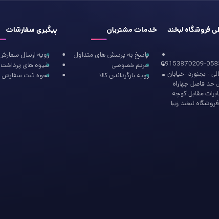
طی فروشگاه لبخند
خدمات مشتریان
پیگیری سفارشات
پاسخ به پرسش های متداول
رویه ارسال سفارش
09153870209-058
حریم خصوصی
شیوه های پرداخت
ی - بجنورد -خیابان
رویه بازگرداندن کالا
نحوه ثبت سفارش
ی حد فاصل چهاراه
ابرات مقابل کوچه
روشگاه لبخند زیبا