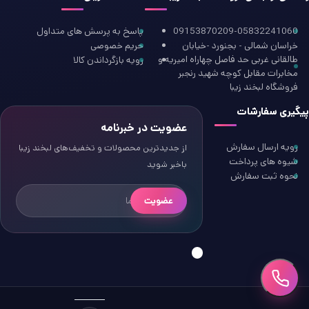
09153870209-05832241060
پاسخ به پرسش های متداول
خراسان شمالی - بجنورد -خیابان
حریم خصوصی
طالقانی غربی حد فاصل چهاراه امیریه و
رویه بازگرداندن کالا
مخابرات مقابل کوچه شهید رنجبر
فروشگاه لبخند زیبا
پیگیری سفارشات
عضویت در خبرنامه
رویه ارسال سفارش
از جدیدترین محصولات و تخفیف‌های لبخند زیبا
شیوه های پرداخت
باخبر شوید
نحوه ثبت سفارش
عضویت