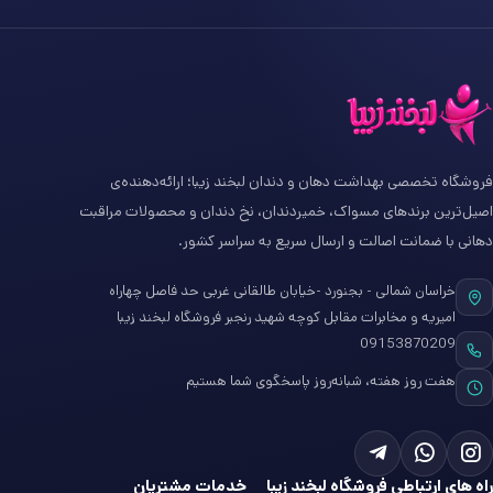
فروشگاه تخصصی بهداشت دهان و دندان لبخند زیبا؛ ارائه‌دهنده‌ی
اصیل‌ترین برندهای مسواک، خمیردندان، نخ دندان و محصولات مراقبت
دهانی با ضمانت اصالت و ارسال سریع به سراسر کشور.
خراسان شمالی - بجنورد -خیابان طالقانی غربی حد فاصل چهاراه
امیریه و مخابرات مقابل کوچه شهید رنجبر فروشگاه لبخند زیبا
09153870209
هفت روز هفته، شبانه‌روز پاسخگوی شما هستیم
راه های ارتباطی فروشگاه لبخند زیبا
خدمات مشتریان