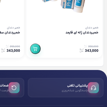
خمیر دندان
خمیر دندان
خمیردندان ژله ای فارمد
خمیردندان سفید
350,000
350,000
343,000
343,000
پشتیبانی تلفنی
ضمانت 
پاسخگویی شبانه‌روزی
فرصت ۷ روزه بازگشت