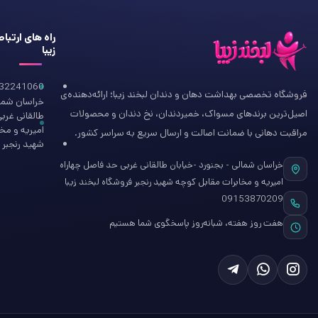
راه های ارتبا
زیبا
32241060
فروشگاه تخصصی بهداشت دهان و دندان لبخند زیبا؛ ارائه‌دهنده‌ی
خراسان شمال
اصیل‌ترین برندهای مسواک، خمیردندان، نخ دندان و محصولات
طالقانی غرب
امیریه و مخ
مراقبت دهانی با ضمانت اصالت و ارسال سریع به سراسر کشور.
شهید رنجبر ف
خراسان شمالی - بجنورد -خیابان طالقانی غربی حد فاصل چهاراه
امیریه و مخابرات مقابل کوچه شهید رنجبر فروشگاه لبخند زیبا
09153870209
هفت روز هفته، شبانه‌روز پاسخگوی شما هستیم