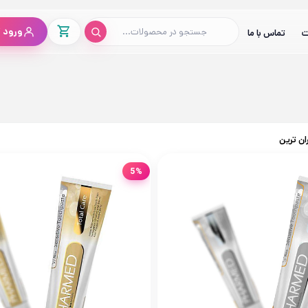
ورود /
ت
تماس با ما
ان ترین
5%