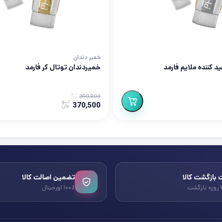
خمیر دندان
 کننده ملایم فارمد
خمیردندان توتال کر فارمد
390,000
370,500
بازگشت کالا
تضمین اصالت کالا
۱۰۰٪ اورجینال