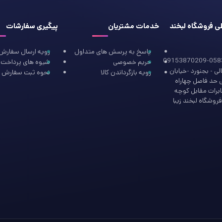
طی فروشگاه لبخند
خدمات مشتریان
پیگیری سفارشات
پاسخ به پرسش های متداول
رویه ارسال سفارش
09153870209-058
حریم خصوصی
شیوه های پرداخت
ی - بجنورد -خیابان
رویه بازگرداندن کالا
نحوه ثبت سفارش
ی حد فاصل چهاراه
ابرات مقابل کوچه
روشگاه لبخند زیبا