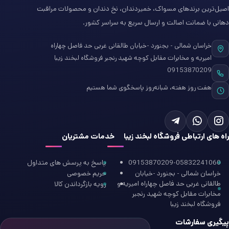
اصیل‌ترین برندهای مسواک، خمیردندان، نخ دندان و محصولات مراقبت
دهانی با ضمانت اصالت و ارسال سریع به سراسر کشور.
خراسان شمالی - بجنورد -خیابان طالقانی غربی حد فاصل چهاراه
امیریه و مخابرات مقابل کوچه شهید رنجبر فروشگاه لبخند زیبا
09153870209
هفت روز هفته، شبانه‌روز پاسخگوی شما هستیم
راه های ارتباطی فروشگاه لبخند زیبا
خدمات مشتریان
09153870209-05832241060
پاسخ به پرسش های متداول
خراسان شمالی - بجنورد -خیابان
حریم خصوصی
طالقانی غربی حد فاصل چهاراه امیریه و
رویه بازگرداندن کالا
مخابرات مقابل کوچه شهید رنجبر
فروشگاه لبخند زیبا
پیگیری سفارشات