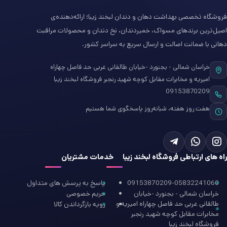
فروشگاه تخصصی بهداشت دهان و دندان لبخند زیبا؛ ارائه‌دهنده‌ی
اصیل‌ترین برندهای مسواک، خمیردندان، نخ دندان و محصولات مراقبت
دهانی با ضمانت اصالت و ارسال سریع به سراسر کشور.
خراسان شمالی - بجنورد -خیابان طالقانی غربی حد فاصل چهاراه
امیریه و مخابرات مقابل کوچه شهید رنجبر فروشگاه لبخند زیبا
09153870209
هفت روز هفته، شبانه‌روز پاسخگوی شما هستیم
راه های ارتباطی فروشگاه لبخند زیبا
خدمات مشتریان
09153870209-05832241060
پاسخ به پرسش های متداول
خراسان شمالی - بجنورد -خیابان
حریم خصوصی
طالقانی غربی حد فاصل چهاراه امیریه و
رویه بازگرداندن کالا
مخابرات مقابل کوچه شهید رنجبر
فروشگاه لبخند زیبا