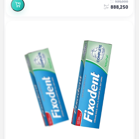
935,000
888,250