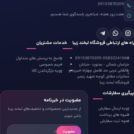
09153870209
هفت روز هفته، شبانه‌روز پاسخگوی شما هستیم
راه های ارتباطی فروشگاه لبخند زیبا
خدمات مشتریان
09153870209-05832241060
پاسخ به پرسش های متداول
خراسان شمالی - بجنورد -خیابان
حریم خصوصی
طالقانی غربی حد فاصل چهاراه امیریه و
رویه بازگرداندن کالا
مخابرات مقابل کوچه شهید رنجبر
فروشگاه لبخند زیبا
پیگیری سفارشات
عضویت در خبرنامه
رویه ارسال سفارش
از جدیدترین محصولات و تخفیف‌های لبخند زیبا
شیوه های پرداخت
باخبر شوید
نحوه ثبت سفارش
عضویت