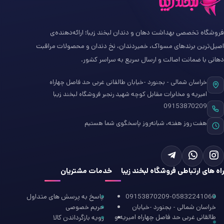
فروشگاه تخصصی بهداشت دهان و دندان لبخند زیبا؛ ارائه‌دهنده‌ی
اصیل‌ترین برندهای مسواک، خمیردندان، نخ دندان و محصولات مراقبت
دهانی با ضمانت اصالت و ارسال سریع به سراسر کشور.
خراسان شمالی - بجنورد -خیابان طالقانی غربی حد فاصل چهاراه
امیریه و مخابرات مقابل کوچه شهید رنجبر فروشگاه لبخند زیبا
09153870209
هفت روز هفته، شبانه‌روز پاسخگوی شما هستیم
راه های ارتباطی فروشگاه لبخند زیبا
خدمات مشتریان
09153870209-05832241060
پاسخ به پرسش های متداول
خراسان شمالی - بجنورد -خیابان
حریم خصوصی
طالقانی غربی حد فاصل چهاراه امیریه و
رویه بازگرداندن کالا