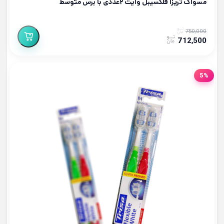
مسواک تریزا فلکسیبل وایت ۲عددی با برس متوسط
750,000
712,500
5%