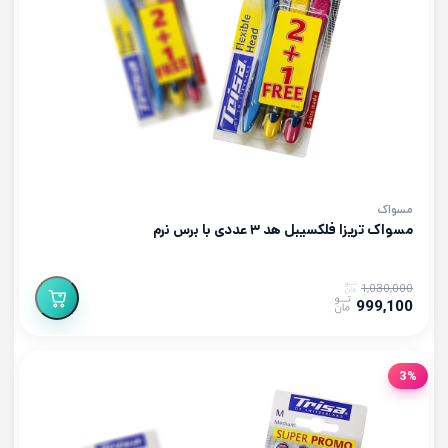
مسواک
مسواک تریزا فلکسیبل هد ۳ عددی با برس نرم
1,030,000
999,100
3%