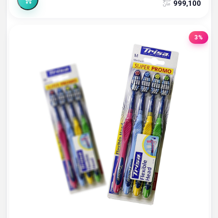
999,100
3%