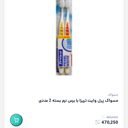
مسواک
مسواک پرل وایت تریزا با برس نرم بسته 2 عددی
495,000
470,250