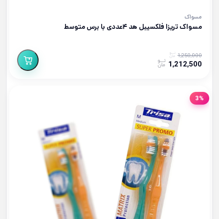
مسواک
مسواک تریزا فلکسیبل هد ۴عددی با برس متوسط
1,250,000
1,212,500
3%