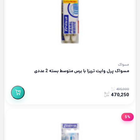
مسواک
مسواک پرل وایت تریزا با برس متوسط بسته 2 عددی
495,000
470,250
5%