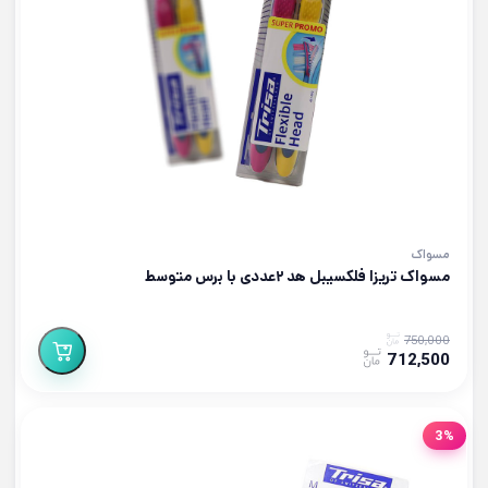
مسواک
مسواک تریزا فلکسیبل هد ۲عددی با برس متوسط
750,000
712,500
3%