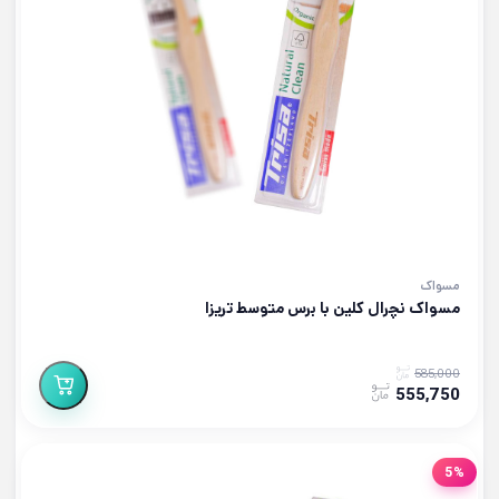
مسواک
مسواک نچرال کلین با برس متوسط تریزا
585,000
555,750
5%