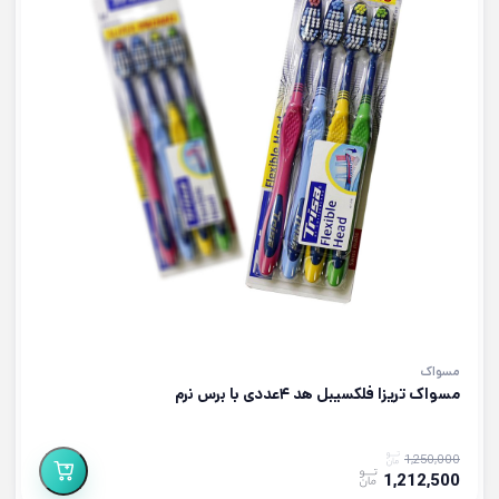
مسواک
مسواک تریزا فلکسیبل هد ۴عددی با برس نرم
1,250,000
1,212,500