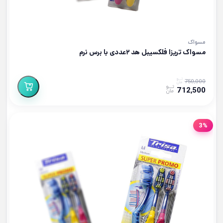
مسواک
مسواک تریزا فلکسیبل هد ۲عددی با برس نرم
750,000
712,500
3%