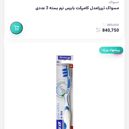
مسواک
مسواک تریزامدل کامپکت بابرس نرم بسته 3 عددی
885,000
840,750
5%
پیشنهاد ویژه