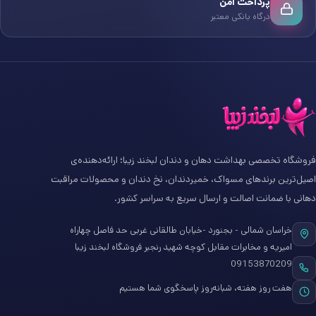
پرداخت امن
درگاه بانکی معتبر
فروشگاه تخصصی بهداشت دهان و دندان لبخند زیبا؛ ارائه‌دهنده‌ی
اصیل‌ترین برندهای مسواک، خمیردندان، نخ دندان و محصولات مراقبت
دهانی با ضمانت اصالت و ارسال سریع به سراسر کشور.
خراسان شمالی - بجنورد -خیابان طالقانی غربی حد فاصل چهاراه
امیریه و مخابرات مقابل کوچه شهید رنجبر فروشگاه لبخند زیبا
09153870209
هفت روز هفته، شبانه‌روز پاسخگوی شما هستیم