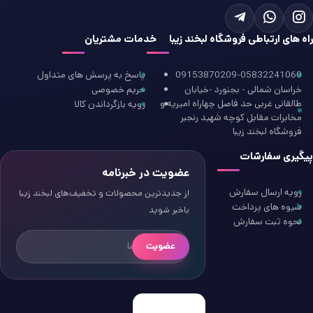
راه های ارتباطی فروشگاه لبخند زیبا
خدمات مشتریان
09153870209-05832241060
پاسخ به پرسش های متداول
خراسان شمالی - بجنورد -خیابان
حریم خصوصی
طالقانی غربی حد فاصل چهاراه امیریه و
رویه بازگرداندن کالا
مخابرات مقابل کوچه شهید رنجبر
فروشگاه لبخند زیبا
پیگیری سفارشات
عضویت در خبرنامه
رویه ارسال سفارش
از جدیدترین محصولات و تخفیف‌های لبخند زیبا
شیوه های پرداخت
باخبر شوید
نحوه ثبت سفارش
عضویت