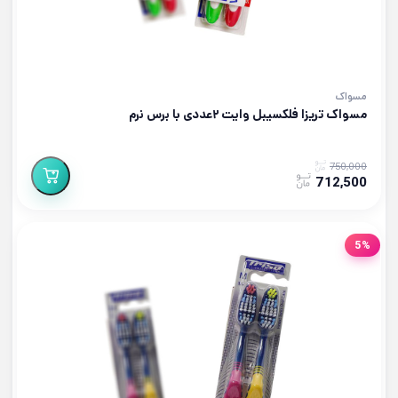
مسواک
مسواک تریزا فلکسیبل وایت ۲عددی با برس نرم
750,000
712,500
5%