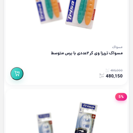
مسواک
مسواک تریزا وی کر ۲عددی با برس متوسط
495,000
480,150
5%