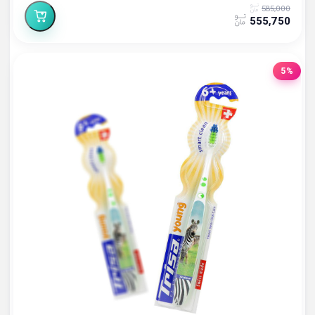
585,000
555,750
5%