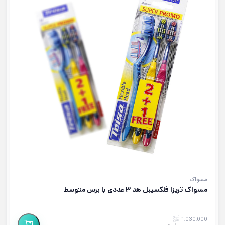
مسواک
مسواک تریزا فلکسیبل هد ۳ عددی با برس متوسط
1,030,000