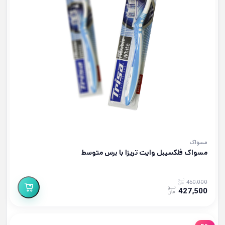
مسواک
مسواک فلکسیبل وایت تریزا با برس متوسط
450,000
427,500