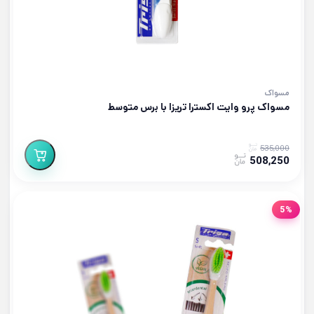
مسواک
مسواک پرو وایت اکسترا تریزا با برس متوسط
535,000
508,250
5%