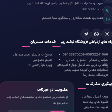
امیریه و مخابرات مقابل کوچه شهید رنجبر فروشگاه لبخند زیبا
09153870209
هفت روز هفته، شبانه‌روز پاسخگوی شما هستیم
راه های ارتباطی فروشگاه لبخند زیبا
خدمات مشتریان
09153870209-05832241060
پاسخ به پرسش های متداول
خراسان شمالی - بجنورد -خیابان
حریم خصوصی
طالقانی غربی حد فاصل چهاراه امیریه و
رویه بازگرداندن کالا
مخابرات مقابل کوچه شهید رنجبر
فروشگاه لبخند زیبا
پیگیری سفارشات
عضویت در خبرنامه
رویه ارسال سفارش
از جدیدترین محصولات و تخفیف‌های لبخند زیبا
شیوه های پرداخت
باخبر شوید
نحوه ثبت سفارش