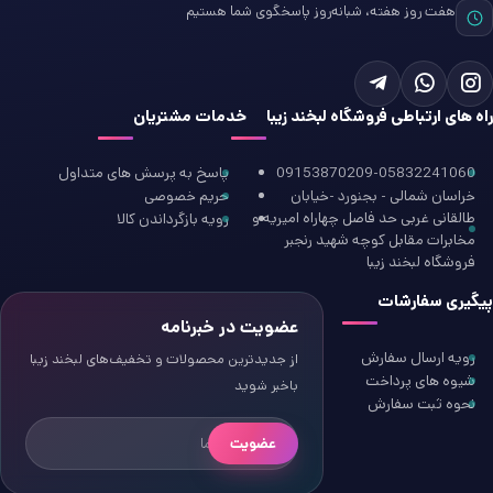
هفت روز هفته، شبانه‌روز پاسخگوی شما هستیم
راه های ارتباطی فروشگاه لبخند زیبا
خدمات مشتریان
09153870209-05832241060
پاسخ به پرسش های متداول
خراسان شمالی - بجنورد -خیابان
حریم خصوصی
طالقانی غربی حد فاصل چهاراه امیریه و
رویه بازگرداندن کالا
مخابرات مقابل کوچه شهید رنجبر
فروشگاه لبخند زیبا
پیگیری سفارشات
عضویت در خبرنامه
رویه ارسال سفارش
از جدیدترین محصولات و تخفیف‌های لبخند زیبا
شیوه های پرداخت
باخبر شوید
نحوه ثبت سفارش
عضویت