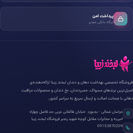
پرداخت امن
درگاه بانکی معتبر
فروشگاه تخصصی بهداشت دهان و دندان لبخند زیبا؛ ارائه‌دهنده‌ی
اصیل‌ترین برندهای مسواک، خمیردندان، نخ دندان و محصولات مراقبت
دهانی با ضمانت اصالت و ارسال سریع به سراسر کشور.
خراسان شمالی - بجنورد -خیابان طالقانی غربی حد فاصل چهاراه
امیریه و مخابرات مقابل کوچه شهید رنجبر فروشگاه لبخند زیبا
09153870209