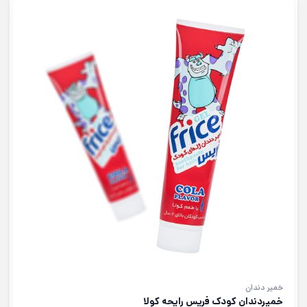
خمیر دندان
خمیردندان کودک فریس رایحه کولا