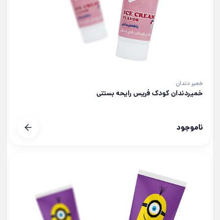
خمیر دندان
خمیردندان کودک فریس رایحه بستنی
ناموجود