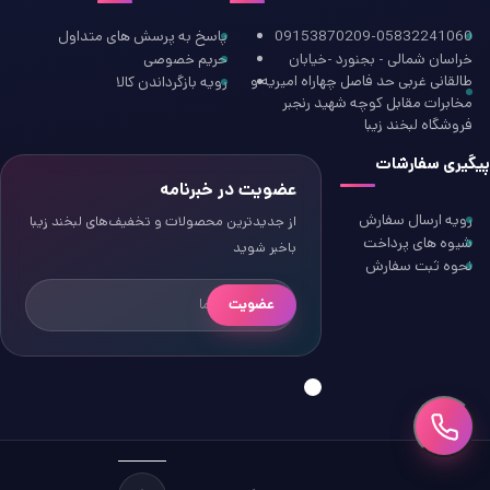
09153870209-05832241060
پاسخ به پرسش های متداول
خراسان شمالی - بجنورد -خیابان
حریم خصوصی
طالقانی غربی حد فاصل چهاراه امیریه و
رویه بازگرداندن کالا
مخابرات مقابل کوچه شهید رنجبر
فروشگاه لبخند زیبا
پیگیری سفارشات
عضویت در خبرنامه
رویه ارسال سفارش
از جدیدترین محصولات و تخفیف‌های لبخند زیبا
شیوه های پرداخت
باخبر شوید
نحوه ثبت سفارش
عضویت