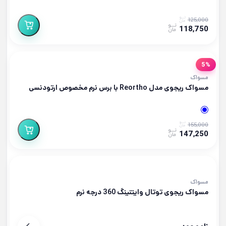
125,000
118,750
5%
مسواک
مسواک ریجوی مدل Reortho با برس نرم مخصوص ارتودنسی
155,000
147,250
مسواک
مسواک ریجوی توتال وایتنینگ 360 درجه نرم