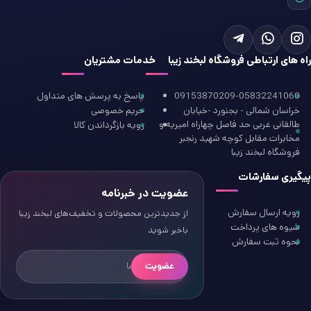
راه های ارتباطی فروشگاه لبخند زیبا
خدمات مشتریان
09153870209-05832241060
پاسخ به پرسش های متداول
خراسان شمالی - بجنورد -خیابان
حریم خصوصی
طالقانی غربی حد فاصل چهاراه امیریه و
رویه بازگرداندن کالا
مخابرات مقابل کوچه شهید رنجبر
فروشگاه لبخند زیبا
پیگیری سفارشات
عضویت در خبرنامه
رویه ارسال سفارش
از جدیدترین محصولات و تخفیف‌های لبخند زیبا
شیوه های پرداخت
باخبر شوید
نحوه ثبت سفارش
عضویت