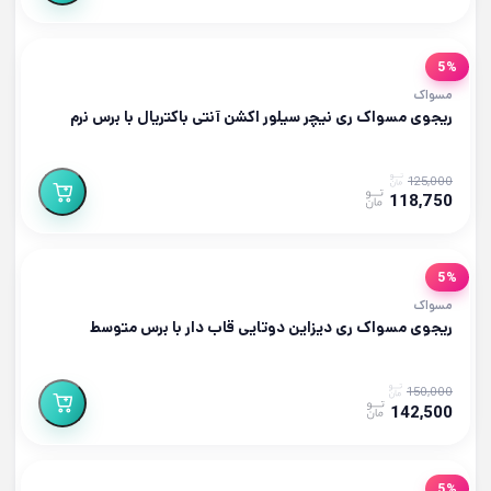
5%
مسواک
ریجوی مسواک ری نیچر سیلور اکشن آنتی باکتریال با برس نرم
125,000
118,750
5%
مسواک
ریجوی مسواک ری دیزاین دوتایی قاب دار با برس متوسط
150,000
142,500
5%