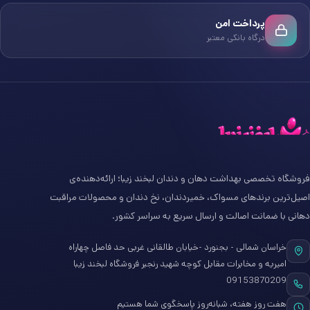
پرداخت امن
درگاه بانکی معتبر
فروشگاه تخصصی بهداشت دهان و دندان لبخند زیبا؛ ارائه‌دهنده‌ی
اصیل‌ترین برندهای مسواک، خمیردندان، نخ دندان و محصولات مراقبت
دهانی با ضمانت اصالت و ارسال سریع به سراسر کشور.
خراسان شمالی - بجنورد -خیابان طالقانی غربی حد فاصل چهاراه
امیریه و مخابرات مقابل کوچه شهید رنجبر فروشگاه لبخند زیبا
09153870209
هفت روز هفته، شبانه‌روز پاسخگوی شما هستیم