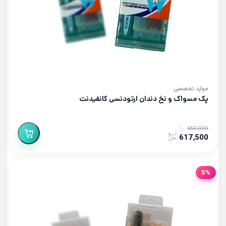
موارد تخصصی
پک مسواک و نخ دندان ارتودنسی کانفیدنت
650,000
617,500
5%