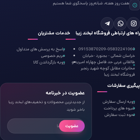
هفت روز هفته، شبانه‌روز پاسخگوی شما هستیم
راه های ارتباطی فروشگاه لبخند زیبا
خدمات مشتریان
09153870209-05832241060
پاسخ به پرسش های متداول
خراسان شمالی - بجنورد -خیابان
حریم خصوصی
طالقانی غربی حد فاصل چهاراه امیریه و
رویه بازگرداندن کالا
مخابرات مقابل کوچه شهید رنجبر
فروشگاه لبخند زیبا
پیگیری سفارشات
عضویت در خبرنامه
رویه ارسال سفارش
از جدیدترین محصولات و تخفیف‌های لبخند زیبا
شیوه های پرداخت
باخبر شوید
نحوه ثبت سفارش
عضویت