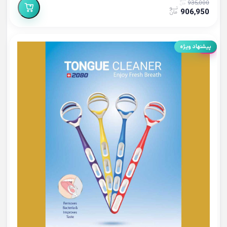
935,000
906,950
6%
پیشنهاد ویژه