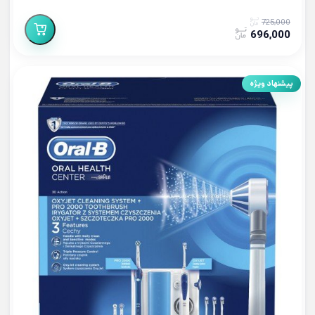
725,000
696,000
پیشنهاد ویژه