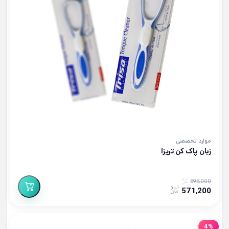
موارد تخصصی
زبان پاک کن تریزا
595,000
571,200
4%