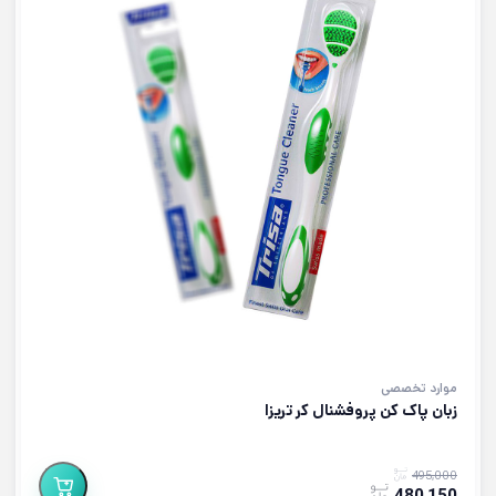
موارد تخصصی
زبان پاک کن پروفشنال کر تریزا
495,000
480,150