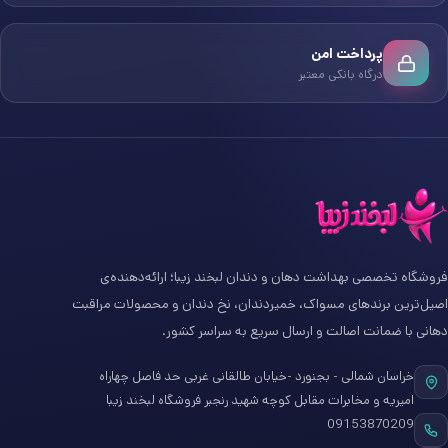
پرداخت امن
درگاه بانکی معتبر
فروشگاه تخصصی بهداشت دهان و دندان لبخند زیبا؛ ارائه‌دهنده‌ی
اصیل‌ترین برندهای مسواک، خمیردندان، نخ دندان و محصولات مراقبت
دهانی با ضمانت اصالت و ارسال سریع به سراسر کشور.
خراسان شمالی - بجنورد -خیابان طالقانی غربی حد فاصل چهاراه
امیریه و مخابرات مقابل کوچه شهید رنجبر فروشگاه لبخند زیبا
09153870209