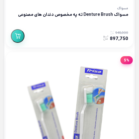
مسواک
مسواک Denture Brush ته په مخصوص دندان های مصنوعی
945,000
897,750
5%