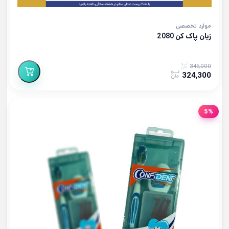
موارد تخصصی
زبان پاک کن 2080
345,000
324,300
5%