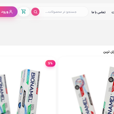
ورود /
ت
تماس با ما
ان ترین
5%