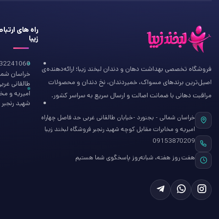
راه های ارتبا
زیبا
32241060
فروشگاه تخصصی بهداشت دهان و دندان لبخند زیبا؛ ارائه‌دهنده‌ی
خراسان شمال
اصیل‌ترین برندهای مسواک، خمیردندان، نخ دندان و محصولات
طالقانی غرب
امیریه و مخ
مراقبت دهانی با ضمانت اصالت و ارسال سریع به سراسر کشور.
شهید رنجبر ف
خراسان شمالی - بجنورد -خیابان طالقانی غربی حد فاصل چهاراه
امیریه و مخابرات مقابل کوچه شهید رنجبر فروشگاه لبخند زیبا
09153870209
هفت روز هفته، شبانه‌روز پاسخگوی شما هستیم