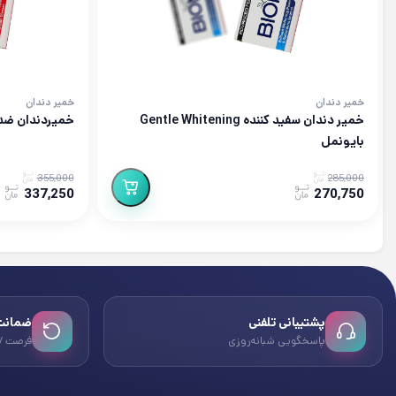
خمیر دندان
خمیر دندان
خمیر دندان سفید کننده Gentle Whitening
خمیردندان ضد
بایونمل
355,000
285,000
337,250
270,750
پشتیبانی تلفنی
ضمانت 
پاسخگویی شبانه‌روزی
فرصت ۷ روزه بازگشت