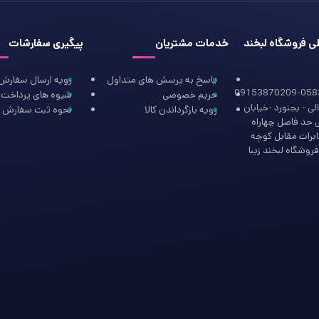
طی فروشگاه لبخند
خدمات مشتریان
پیگیری سفارشات
پاسخ به پرسش های متداول
رویه ارسال سفارش
09153870209-058
حریم خصوصی
شیوه های پرداخت
ی - بجنورد -خیابان
رویه بازگرداندن کالا
نحوه ثبت سفارش
ی حد فاصل چهاراه
ابرات مقابل کوچه
روشگاه لبخند زیبا