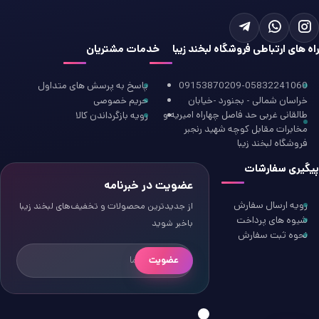
راه های ارتباطی فروشگاه لبخند زیبا
خدمات مشتریان
09153870209-05832241060
پاسخ به پرسش های متداول
خراسان شمالی - بجنورد -خیابان
حریم خصوصی
طالقانی غربی حد فاصل چهاراه امیریه و
رویه بازگرداندن کالا
مخابرات مقابل کوچه شهید رنجبر
فروشگاه لبخند زیبا
پیگیری سفارشات
عضویت در خبرنامه
رویه ارسال سفارش
از جدیدترین محصولات و تخفیف‌های لبخند زیبا
شیوه های پرداخت
باخبر شوید
نحوه ثبت سفارش
عضویت