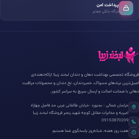
پرداخت امن
درگاه بانکی معتبر
فروشگاه تخصصی بهداشت دهان و دندان لبخند زیبا؛ ارائه‌دهنده‌ی
اصیل‌ترین برندهای مسواک، خمیردندان، نخ دندان و محصولات مراقبت
دهانی با ضمانت اصالت و ارسال سریع به سراسر کشور.
خراسان شمالی - بجنورد -خیابان طالقانی غربی حد فاصل چهاراه
امیریه و مخابرات مقابل کوچه شهید رنجبر فروشگاه لبخند زیبا
09153870209
هفت روز هفته، شبانه‌روز پاسخگوی شما هستیم