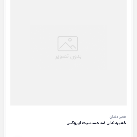
خمیر دندان
خمیردندان ضدحساسیت ایروکس