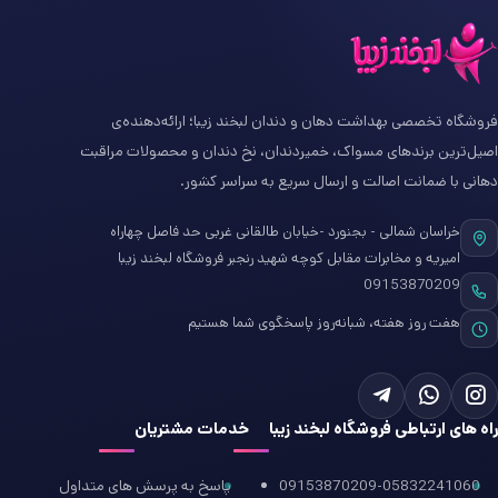
فروشگاه تخصصی بهداشت دهان و دندان لبخند زیبا؛ ارائه‌دهنده‌ی
اصیل‌ترین برندهای مسواک، خمیردندان، نخ دندان و محصولات مراقبت
دهانی با ضمانت اصالت و ارسال سریع به سراسر کشور.
خراسان شمالی - بجنورد -خیابان طالقانی غربی حد فاصل چهاراه
امیریه و مخابرات مقابل کوچه شهید رنجبر فروشگاه لبخند زیبا
09153870209
هفت روز هفته، شبانه‌روز پاسخگوی شما هستیم
راه های ارتباطی فروشگاه لبخند زیبا
خدمات مشتریان
09153870209-05832241060
پاسخ به پرسش های متداول