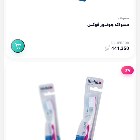
مسواک
مسواک جونیور فوکس
455,000
441,350
3%