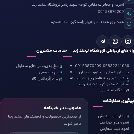
امیریه و مخابرات مقابل کوچه شهید رنجبر فروشگاه لبخند زیبا
09153870209
هفت روز هفته، شبانه‌روز پاسخگوی شما هستیم
راه های ارتباطی فروشگاه لبخند زیبا
خدمات مشتریان
09153870209-05832241060
پاسخ به پرسش های متداول
خراسان شمالی - بجنورد -خیابان
حریم خصوصی
طالقانی غربی حد فاصل چهاراه امیریه و
رویه بازگرداندن کالا
مخابرات مقابل کوچه شهید رنجبر
فروشگاه لبخند زیبا
پیگیری سفارشات
عضویت در خبرنامه
رویه ارسال سفارش
از جدیدترین محصولات و تخفیف‌های لبخند زیبا
شیوه های پرداخت
باخبر شوید
نحوه ثبت سفارش