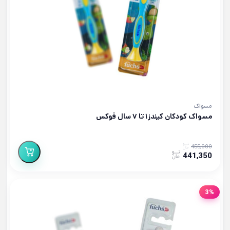
مسواک
مسواک کودکان کیندز۱ تا ۷ سال فوکس
455,000
441,350
3%