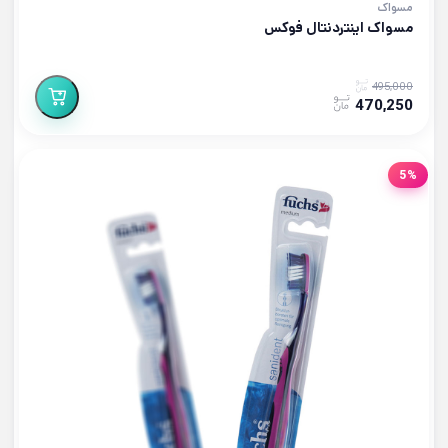
مسواک
مسواک اینتردنتال فوکس
495,000
470,250
5%