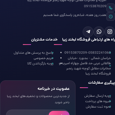
امیریه و مخابرات مقابل کوچه شهید رنجبر فروشگاه لبخند زیبا
09153870209
هفت روز هفته، شبانه‌روز پاسخگوی شما هستیم
راه های ارتباطی فروشگاه لبخند زیبا
خدمات مشتریان
09153870209-05832241060
پاسخ به پرسش های متداول
خراسان شمالی - بجنورد -خیابان
حریم خصوصی
طالقانی غربی حد فاصل چهاراه امیریه و
رویه بازگرداندن کالا
مخابرات مقابل کوچه شهید رنجبر
فروشگاه لبخند زیبا
پیگیری سفارشات
عضویت در خبرنامه
رویه ارسال سفارش
از جدیدترین محصولات و تخفیف‌های لبخند زیبا
شیوه های پرداخت
باخبر شوید
نحوه ثبت سفارش