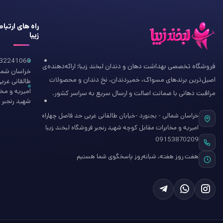
راه های ارتبا
زیبا
32241060
فروشگاه تخصصی بهداشت دهان و دندان لبخند زیبا؛ ارائه‌دهنده‌ی
خراسان شمال
اصیل‌ترین برندهای مسواک، خمیردندان، نخ دندان و محصولات
طالقانی غرب
امیریه و مخ
مراقبت دهانی با ضمانت اصالت و ارسال سریع به سراسر کشور.
شهید رنجبر ف
خراسان شمالی - بجنورد -خیابان طالقانی غربی حد فاصل چهاراه
امیریه و مخابرات مقابل کوچه شهید رنجبر فروشگاه لبخند زیبا
09153870209
هفت روز هفته، شبانه‌روز پاسخگوی شما هستیم