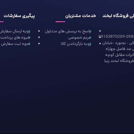
طی فروشگاه لبخند
خدمات مشتریان
پیگیری سفارشات
پاسخ به پرسش های متداول
رویه ارسال سفارش
09153870209-058
حریم خصوصی
شیوه های پرداخت
ی - بجنورد -خیابان
رویه بازگرداندن کالا
نحوه ثبت سفارش
ی حد فاصل چهاراه
ابرات مقابل کوچه
روشگاه لبخند زیبا